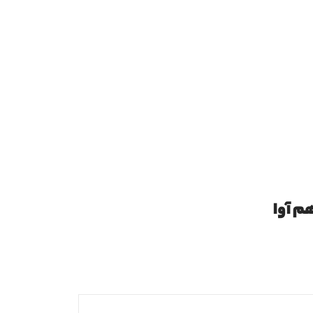
م آوا