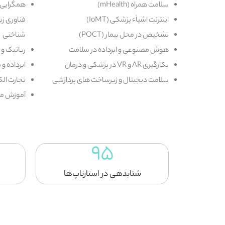
سلامت همراه (mHealth)
همگرایی می
اینترنت اشیاٰء پزشکی (IoMT)
فناوری زی
تشخیص در محل بیمار (POCT)
شناختی
هوش مصنوعی و ابرداده در سلامت
رباتیک 
بکارگیری AR و VR در پزشکی و درمان
ابرداده و 
سلامت دیجیتال و زیرساخت های پردازشی
تجارت ال
آموزش م
95
شتابدهی در استارتاپ‌ها