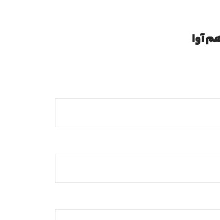
م آوا