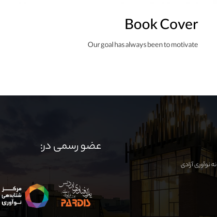
Book Cover
Our goal has always been to motivate
عضو رسمی در: