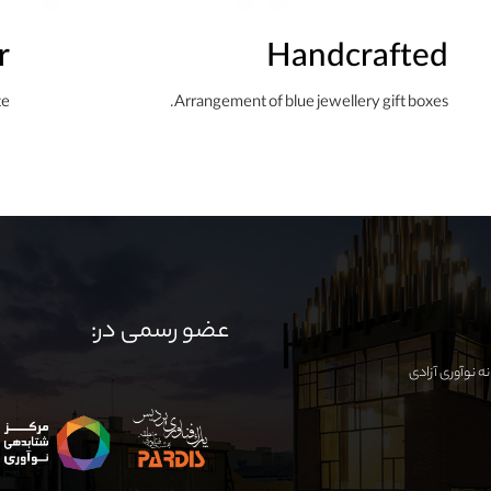
r
Handcrafted
te
Arrangement of blue jewellery gift boxes.
عضو رسمی در: