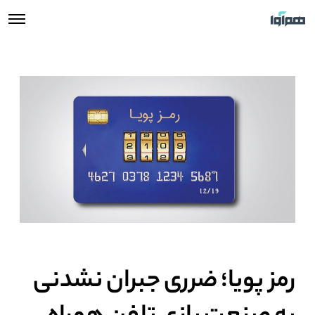
رمز پویا؛ ضرری جبران نشدنی