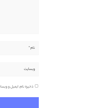
نام *
وبسایت
ذخیره نام، ایمیل و وبسا