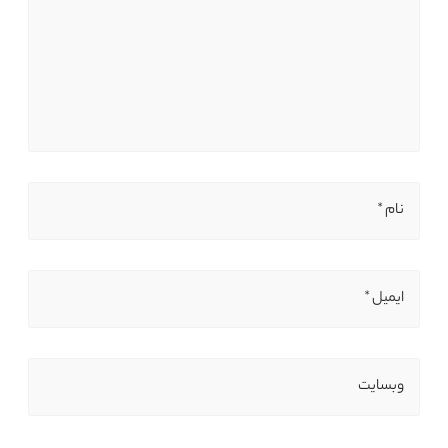
نام *
ایمیل *
وبسایت