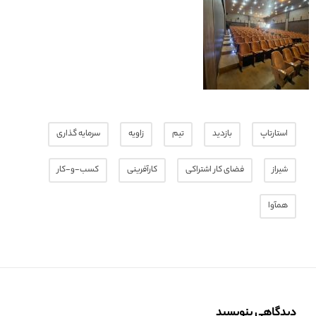
استارتاپ
بازدید
تیم
زاویه
سرمایه گذاری
شیراز
فضای کار اشتراکی
کارآفرینی
کسب-و-کار
همآوا
دیدگاهی بنویسید