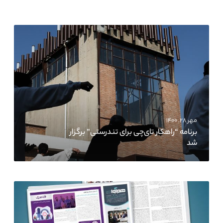
مهر ۲۸, ۱۴۰۰
برنامه “راهکار تای‌چی برای تندرستی” برگزار
شد