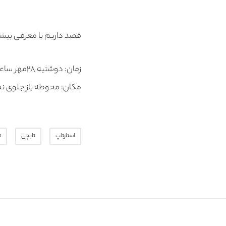
قصد داریم با معرفی بیشت
زمان: دوشنبه ۲۸مهر ساعت ۱۳تا ۱۵
مکان: محوطه باز جلوی نما
استارتاپ
تایچی
ت