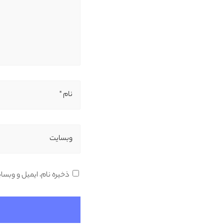
نام *
وبسایت
ذخیره نام، ایمیل و وبسا