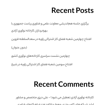
Recent Posts
برگزاری جلسه هم‌اندیشی معاونت علمی و فناوری ریاست جمهوری با
بهره‌برداران کارخانه نوآوری آزادی
افتتاح چهارمین شعبه فضای کار اشتراکی زاویه در سعدالسلطنه قزوین
(بدون عنوان)
چهارمین نشست سراسری کارخانه‌های نوآوری کشور
افتتاح سومین شعبه فضای کار اشتراکی زاویه در شیراز
Recent Comments
کارخانه نوآوری آزادی تعطیل می شود! - علی درزی متخصص و مشاور
ارشد شبکه های کامپیوتری، معمار و ارائه دهنده راهکارهای فناوری