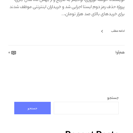
نویسنده: انوشه نوروزی، آواگیمز به تدریج و از بهمن ماه سال جاری،
پروژه حذف رمز دوم ایستا اجرایی شد و خریداران اینترنتی موظف شدند
برای خریدهای بالای صد هزار تومان،…
ادامه مطلب
هم‌آوا
0
جستجو
جستجو