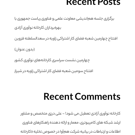
Recent Posts
برگزاری جلسه هم‌اندیشی معاونت علمی و فناوری ریاست جمهوری با
بهره‌برداران کارخانه نوآوری آزادی
افتتاح چهارمین شعبه فضای کار اشتراکی زاویه در سعدالسلطنه قزوین
(بدون عنوان)
چهارمین نشست سراسری کارخانه‌های نوآوری کشور
افتتاح سومین شعبه فضای کار اشتراکی زاویه در شیراز
Recent Comments
کارخانه نوآوری آزادی تعطیل می شود! - علی درزی متخصص و مشاور
ارشد شبکه های کامپیوتری، معمار و ارائه دهنده راهکارهای فناوری
اطلاعات و ارتباطات
در
بیانیه شرکت هم‌آوا در خصوص تخلیه «کارخانه