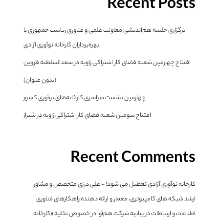
Recent Posts
برگزاری جلسه هم‌اندیشی معاونت علمی و فناوری ریاست جمهوری با
بهره‌برداران کارخانه نوآوری آزادی
افتتاح چهارمین شعبه فضای کار اشتراکی زاویه در سعدالسلطنه قزوین
(بدون عنوان)
چهارمین نشست سراسری کارخانه‌های نوآوری کشور
افتتاح سومین شعبه فضای کار اشتراکی زاویه در شیراز
Recent Comments
کارخانه نوآوری آزادی تعطیل می شود! - علی درزی متخصص و مشاور
ارشد شبکه های کامپیوتری، معمار و ارائه دهنده راهکارهای فناوری
اطلاعات و ارتباطات
در
بیانیه شرکت هم‌آوا در خصوص تخلیه «کارخانه