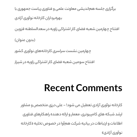
برگزاری جلسه هم‌اندیشی معاونت علمی و فناوری ریاست جمهوری با
بهره‌برداران کارخانه نوآوری آزادی
افتتاح چهارمین شعبه فضای کار اشتراکی زاویه در سعدالسلطنه قزوین
(بدون عنوان)
چهارمین نشست سراسری کارخانه‌های نوآوری کشور
افتتاح سومین شعبه فضای کار اشتراکی زاویه در شیراز
Recent Comments
کارخانه نوآوری آزادی تعطیل می شود! - علی درزی متخصص و مشاور
ارشد شبکه های کامپیوتری، معمار و ارائه دهنده راهکارهای فناوری
اطلاعات و ارتباطات
در
بیانیه شرکت هم‌آوا در خصوص تخلیه «کارخانه
نوآوری آزادی»