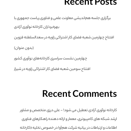
Recent Posts
برگزاری جلسه هم‌اندیشی معاونت علمی و فناوری ریاست جمهوری با
بهره‌برداران کارخانه نوآوری آزادی
افتتاح چهارمین شعبه فضای کار اشتراکی زاویه در سعدالسلطنه قزوین
(بدون عنوان)
چهارمین نشست سراسری کارخانه‌های نوآوری کشور
افتتاح سومین شعبه فضای کار اشتراکی زاویه در شیراز
Recent Comments
کارخانه نوآوری آزادی تعطیل می شود! - علی درزی متخصص و مشاور
ارشد شبکه های کامپیوتری، معمار و ارائه دهنده راهکارهای فناوری
اطلاعات و ارتباطات
در
بیانیه شرکت هم‌آوا در خصوص تخلیه «کارخانه