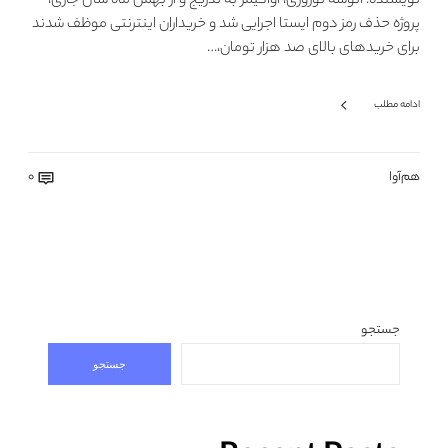
نویسنده: انوشه نوروزی، آواگیمز به تدریج و از بهمن ماه سال جاری،
پروژه حذف رمز دوم ایستا اجرایی شد و خریداران اینترنتی موظف شدند
برای خریدهای بالای صد هزار تومان،…
ادامه مطلب
هم‌آوا
0
جستجو
جستجو