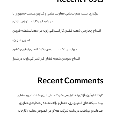
Recent Posts
برگزاری جلسه هم‌اندیشی معاونت علمی و فناوری ریاست جمهوری با
بهره‌برداران کارخانه نوآوری آزادی
افتتاح چهارمین شعبه فضای کار اشتراکی زاویه در سعدالسلطنه قزوین
(بدون عنوان)
چهارمین نشست سراسری کارخانه‌های نوآوری کشور
افتتاح سومین شعبه فضای کار اشتراکی زاویه در شیراز
Recent Comments
کارخانه نوآوری آزادی تعطیل می شود! - علی درزی متخصص و مشاور
ارشد شبکه های کامپیوتری، معمار و ارائه دهنده راهکارهای فناوری
اطلاعات و ارتباطات
در
بیانیه شرکت هم‌آوا در خصوص تخلیه «کارخانه