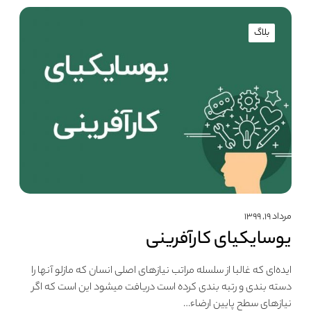
بلاگ
مرداد ۱۹, ۱۳۹۹
یوسایکیای کارآفرینی
ایده‌ای که غالبا از سلسله مراتب نیازهای اصلی انسان که مازلو آنها را
دسته بندی و رتبه بندی کرده است دریافت میشود این است که اگر
نیازهای سطح پایین ارضاء…