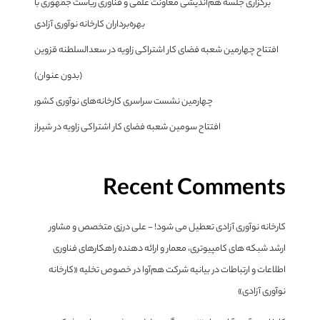
برگزاری جلسه هم‌اندیشی معاونت علمی و فناوری ریاست جمهوری با
بهره‌برداران کارخانه نوآوری آزادی
افتتاح چهارمین شعبه فضای کار اشتراکی زاویه در سعدالسلطنه قزوین
(بدون عنوان)
چهارمین نشست سراسری کارخانه‌های نوآوری کشور
افتتاح سومین شعبه فضای کار اشتراکی زاویه در شیراز
Recent Comments
کارخانه نوآوری آزادی تعطیل می شود! - علی درزی متخصص و مشاور
ارشد شبکه های کامپیوتری، معمار و ارائه دهنده راهکارهای فناوری
اطلاعات و ارتباطات
در
بیانیه شرکت هم‌آوا در خصوص تخلیه «کارخانه
نوآوری آزادی»