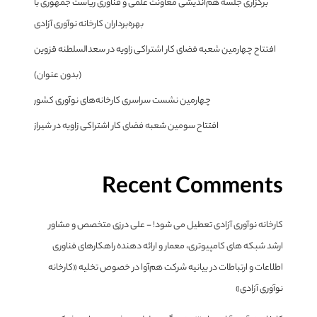
برگزاری جلسه هم‌اندیشی معاونت علمی و فناوری ریاست جمهوری با
بهره‌برداران کارخانه نوآوری آزادی
افتتاح چهارمین شعبه فضای کار اشتراکی زاویه در سعدالسلطنه قزوین
(بدون عنوان)
چهارمین نشست سراسری کارخانه‌های نوآوری کشور
افتتاح سومین شعبه فضای کار اشتراکی زاویه در شیراز
Recent Comments
کارخانه نوآوری آزادی تعطیل می شود! - علی درزی متخصص و مشاور
ارشد شبکه های کامپیوتری، معمار و ارائه دهنده راهکارهای فناوری
اطلاعات و ارتباطات
در
بیانیه شرکت هم‌آوا در خصوص تخلیه «کارخانه
نوآوری آزادی»