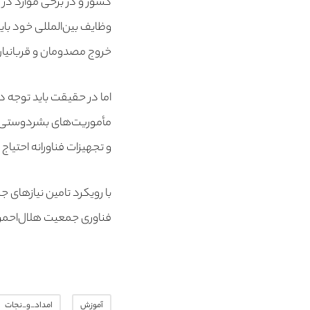
کشور و در برخی موارد در
وظایف بین‌المللی خود باید
خروج مصدومان و قربانیا
اما در حقیقت باید توجه 
مأموریت‌های بشردوستی و 
و تجهیزات فناورانه احتیاج
با رویکرد تامین نیازهای 
فناوری جمعیت هلال‌احمر ج.
آموزش
امداد_و_نجات