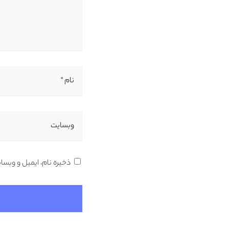
نام *
وبسایت
ذخیره نام، ایمیل و وبسا