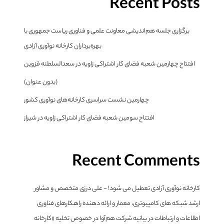
Recent Posts
برگزاری جلسه هم‌اندیشی معاونت علمی و فناوری ریاست جمهوری با
بهره‌برداران کارخانه نوآوری آزادی
افتتاح چهارمین شعبه فضای کار اشتراکی زاویه در سعدالسلطنه قزوین
(بدون عنوان)
چهارمین نشست سراسری کارخانه‌های نوآوری کشور
افتتاح سومین شعبه فضای کار اشتراکی زاویه در شیراز
Recent Comments
کارخانه نوآوری آزادی تعطیل می شود! - علی درزی متخصص و مشاور
ارشد شبکه های کامپیوتری، معمار و ارائه دهنده راهکارهای فناوری
اطلاعات و ارتباطات
در
بیانیه شرکت هم‌آوا در خصوص تخلیه «کارخانه