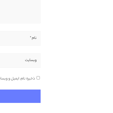
نام *
وبسایت
ذخیره نام، ایمیل و وبسا