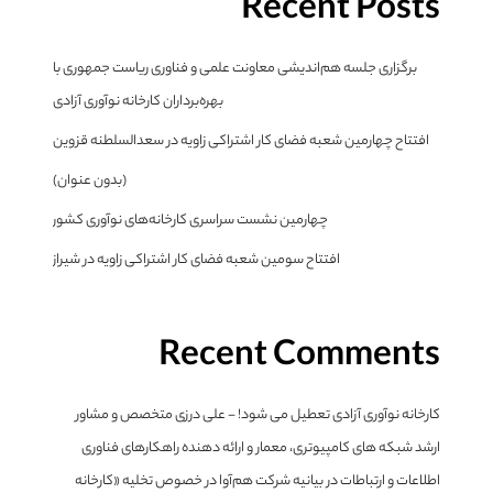
Recent Posts
برگزاری جلسه هم‌اندیشی معاونت علمی و فناوری ریاست جمهوری با
بهره‌برداران کارخانه نوآوری آزادی
افتتاح چهارمین شعبه فضای کار اشتراکی زاویه در سعدالسلطنه قزوین
(بدون عنوان)
چهارمین نشست سراسری کارخانه‌های نوآوری کشور
افتتاح سومین شعبه فضای کار اشتراکی زاویه در شیراز
Recent Comments
کارخانه نوآوری آزادی تعطیل می شود! - علی درزی متخصص و مشاور
ارشد شبکه های کامپیوتری، معمار و ارائه دهنده راهکارهای فناوری
اطلاعات و ارتباطات
در
بیانیه شرکت هم‌آوا در خصوص تخلیه «کارخانه