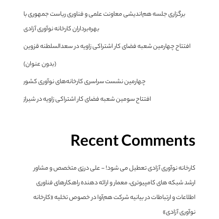
برگزاری جلسه هم‌اندیشی معاونت علمی و فناوری ریاست جمهوری با
بهره‌برداران کارخانه نوآوری آزادی
افتتاح چهارمین شعبه فضای کار اشتراکی زاویه در سعدالسلطنه قزوین
(بدون عنوان)
چهارمین نشست سراسری کارخانه‌های نوآوری کشور
افتتاح سومین شعبه فضای کار اشتراکی زاویه در شیراز
Recent Comments
کارخانه نوآوری آزادی تعطیل می شود! - علی درزی متخصص و مشاور
ارشد شبکه های کامپیوتری، معمار و ارائه دهنده راهکارهای فناوری
اطلاعات و ارتباطات
در
بیانیه شرکت هم‌آوا در خصوص تخلیه «کارخانه
نوآوری آزادی»