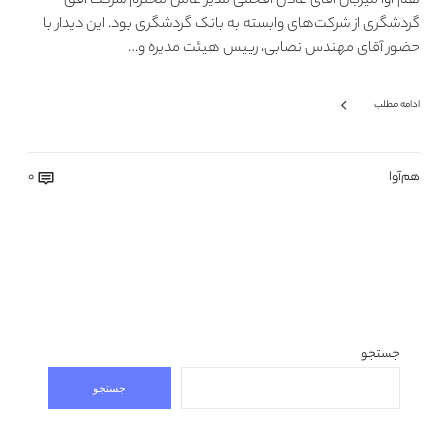
هم آوا میزبان آقای عادل افخمی مدیر عامل محترم شرکت افق
گردشگری از شرکت‌های وابسته به بانک گردشگری بود. این دیدار با
حضور آقای مهندس نصابی، رییس هیئت مدیره و…
ادامه مطلب
هم‌آوا
0
جستجو
جستجو