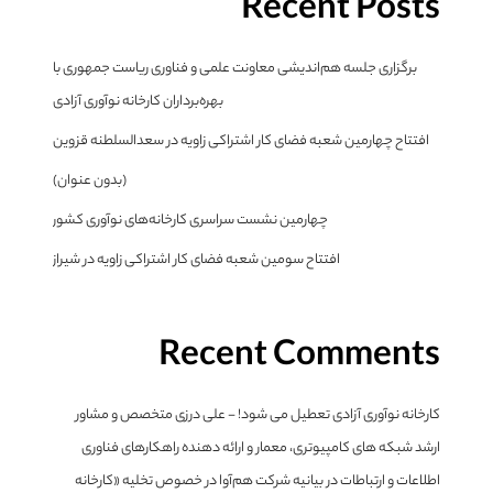
Recent Posts
برگزاری جلسه هم‌اندیشی معاونت علمی و فناوری ریاست جمهوری با
بهره‌برداران کارخانه نوآوری آزادی
افتتاح چهارمین شعبه فضای کار اشتراکی زاویه در سعدالسلطنه قزوین
(بدون عنوان)
چهارمین نشست سراسری کارخانه‌های نوآوری کشور
افتتاح سومین شعبه فضای کار اشتراکی زاویه در شیراز
Recent Comments
کارخانه نوآوری آزادی تعطیل می شود! - علی درزی متخصص و مشاور
ارشد شبکه های کامپیوتری، معمار و ارائه دهنده راهکارهای فناوری
اطلاعات و ارتباطات
در
بیانیه شرکت هم‌آوا در خصوص تخلیه «کارخانه