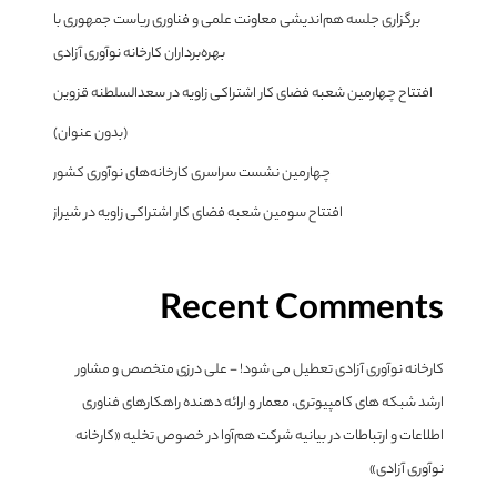
برگزاری جلسه هم‌اندیشی معاونت علمی و فناوری ریاست جمهوری با
بهره‌برداران کارخانه نوآوری آزادی
افتتاح چهارمین شعبه فضای کار اشتراکی زاویه در سعدالسلطنه قزوین
(بدون عنوان)
چهارمین نشست سراسری کارخانه‌های نوآوری کشور
افتتاح سومین شعبه فضای کار اشتراکی زاویه در شیراز
Recent Comments
کارخانه نوآوری آزادی تعطیل می شود! - علی درزی متخصص و مشاور
ارشد شبکه های کامپیوتری، معمار و ارائه دهنده راهکارهای فناوری
اطلاعات و ارتباطات
در
بیانیه شرکت هم‌آوا در خصوص تخلیه «کارخانه
نوآوری آزادی»