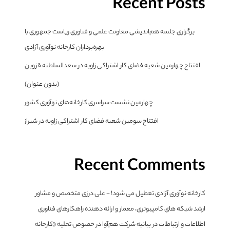
Recent Posts
برگزاری جلسه هم‌اندیشی معاونت علمی و فناوری ریاست جمهوری با
بهره‌برداران کارخانه نوآوری آزادی
افتتاح چهارمین شعبه فضای کار اشتراکی زاویه در سعدالسلطنه قزوین
(بدون عنوان)
چهارمین نشست سراسری کارخانه‌های نوآوری کشور
افتتاح سومین شعبه فضای کار اشتراکی زاویه در شیراز
Recent Comments
کارخانه نوآوری آزادی تعطیل می شود! - علی درزی متخصص و مشاور
ارشد شبکه های کامپیوتری، معمار و ارائه دهنده راهکارهای فناوری
اطلاعات و ارتباطات
در
بیانیه شرکت هم‌آوا در خصوص تخلیه «کارخانه