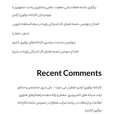
برگزاری جلسه هم‌اندیشی معاونت علمی و فناوری ریاست جمهوری با
بهره‌برداران کارخانه نوآوری آزادی
افتتاح چهارمین شعبه فضای کار اشتراکی زاویه در سعدالسلطنه قزوین
(بدون عنوان)
چهارمین نشست سراسری کارخانه‌های نوآوری کشور
افتتاح سومین شعبه فضای کار اشتراکی زاویه در شیراز
Recent Comments
کارخانه نوآوری آزادی تعطیل می شود! - علی درزی متخصص و مشاور
ارشد شبکه های کامپیوتری، معمار و ارائه دهنده راهکارهای فناوری
اطلاعات و ارتباطات
در
بیانیه شرکت هم‌آوا در خصوص تخلیه «کارخانه
نوآوری آزادی»