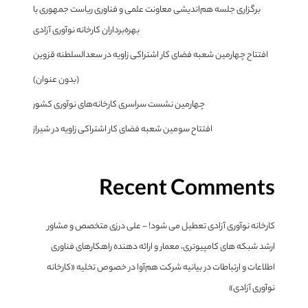
برگزاری جلسه هم‌اندیشی معاونت علمی و فناوری ریاست جمهوری با
بهره‌برداران کارخانه نوآوری آزادی
افتتاح چهارمین شعبه فضای کار اشتراکی زاویه در سعدالسلطنه قزوین
(بدون عنوان)
چهارمین نشست سراسری کارخانه‌های نوآوری کشور
افتتاح سومین شعبه فضای کار اشتراکی زاویه در شیراز
Recent Comments
کارخانه نوآوری آزادی تعطیل می شود! - علی درزی متخصص و مشاور
ارشد شبکه های کامپیوتری، معمار و ارائه دهنده راهکارهای فناوری
اطلاعات و ارتباطات
در
بیانیه شرکت هم‌آوا در خصوص تخلیه «کارخانه
نوآوری آزادی»