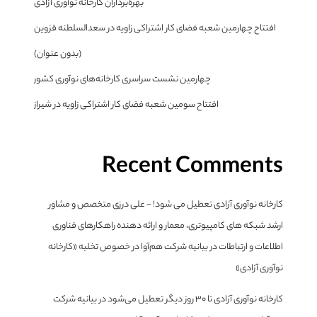
بهره‌برداران کارخانه نوآوری آزادی
افتتاح چهارمین شعبه فضای کار اشتراکی زاویه در سعدالسلطنه قزوین
(بدون عنوان)
چهارمین نشست سراسری کارخانه‌های نوآوری کشور
افتتاح سومین شعبه فضای کار اشتراکی زاویه در شیراز
Recent Comments
کارخانه نوآوری آزادی تعطیل می شود! - علی درزی متخصص و مشاور
ارشد شبکه های کامپیوتری، معمار و ارائه دهنده راهکارهای فناوری
اطلاعات و ارتباطات
در
بیانیه شرکت هم‌آوا در خصوص تخلیه «کارخانه
نوآوری آزادی»
کارخانه نوآوری آزادی تا ۳۰ روز دیگر تعطیل می‌شود
در
بیانیه شرکت