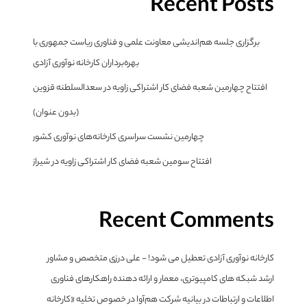
Recent Posts
برگزاری جلسه هم‌اندیشی معاونت علمی و فناوری ریاست جمهوری با
بهره‌برداران کارخانه نوآوری آزادی
افتتاح چهارمین شعبه فضای کار اشتراکی زاویه در سعدالسلطنه قزوین
(بدون عنوان)
چهارمین نشست سراسری کارخانه‌های نوآوری کشور
افتتاح سومین شعبه فضای کار اشتراکی زاویه در شیراز
Recent Comments
کارخانه نوآوری آزادی تعطیل می شود! - علی درزی متخصص و مشاور
ارشد شبکه های کامپیوتری، معمار و ارائه دهنده راهکارهای فناوری
اطلاعات و ارتباطات
در
بیانیه شرکت هم‌آوا در خصوص تخلیه «کارخانه