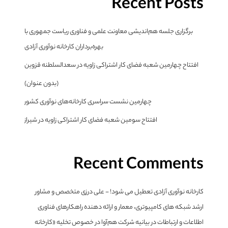
Recent Posts
برگزاری جلسه هم‌اندیشی معاونت علمی و فناوری ریاست جمهوری با
بهره‌برداران کارخانه نوآوری آزادی
افتتاح چهارمین شعبه فضای کار اشتراکی زاویه در سعدالسلطنه قزوین
(بدون عنوان)
چهارمین نشست سراسری کارخانه‌های نوآوری کشور
افتتاح سومین شعبه فضای کار اشتراکی زاویه در شیراز
Recent Comments
کارخانه نوآوری آزادی تعطیل می شود! - علی درزی متخصص و مشاور
ارشد شبکه های کامپیوتری، معمار و ارائه دهنده راهکارهای فناوری
اطلاعات و ارتباطات
در
بیانیه شرکت هم‌آوا در خصوص تخلیه «کارخانه