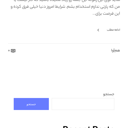
شاید توی این زمونه این جمله رو زیاد شنیده باشید که کار نیست یا
من که پارتی ندارم استخدام بشم. شرایط امروز دنیا خیلی فرق کرده و
این فرصت برای…
ادامه مطلب
هم‌آوا
0
جستجو
جستجو