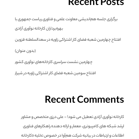
Recent Posts
برگزاری جلسه هم‌اندیشی معاونت علمی و فناوری ریاست جمهوری با
بهره‌برداران کارخانه نوآوری آزادی
افتتاح چهارمین شعبه فضای کار اشتراکی زاویه در سعدالسلطنه قزوین
(بدون عنوان)
چهارمین نشست سراسری کارخانه‌های نوآوری کشور
افتتاح سومین شعبه فضای کار اشتراکی زاویه در شیراز
Recent Comments
کارخانه نوآوری آزادی تعطیل می شود! - علی درزی متخصص و مشاور
ارشد شبکه های کامپیوتری، معمار و ارائه دهنده راهکارهای فناوری
اطلاعات و ارتباطات
در
بیانیه شرکت هم‌آوا در خصوص تخلیه «کارخانه