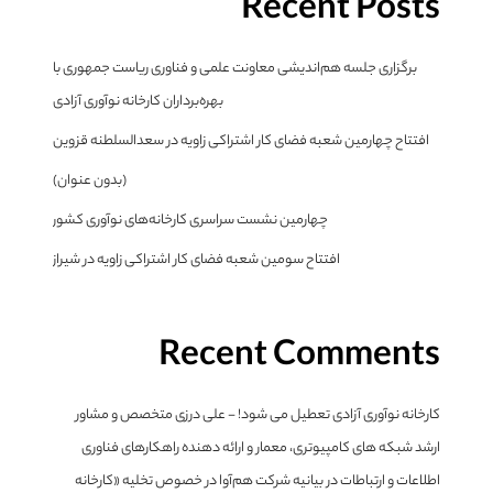
Recent Posts
برگزاری جلسه هم‌اندیشی معاونت علمی و فناوری ریاست جمهوری با
بهره‌برداران کارخانه نوآوری آزادی
افتتاح چهارمین شعبه فضای کار اشتراکی زاویه در سعدالسلطنه قزوین
(بدون عنوان)
چهارمین نشست سراسری کارخانه‌های نوآوری کشور
افتتاح سومین شعبه فضای کار اشتراکی زاویه در شیراز
Recent Comments
کارخانه نوآوری آزادی تعطیل می شود! - علی درزی متخصص و مشاور
ارشد شبکه های کامپیوتری، معمار و ارائه دهنده راهکارهای فناوری
اطلاعات و ارتباطات
در
بیانیه شرکت هم‌آوا در خصوص تخلیه «کارخانه