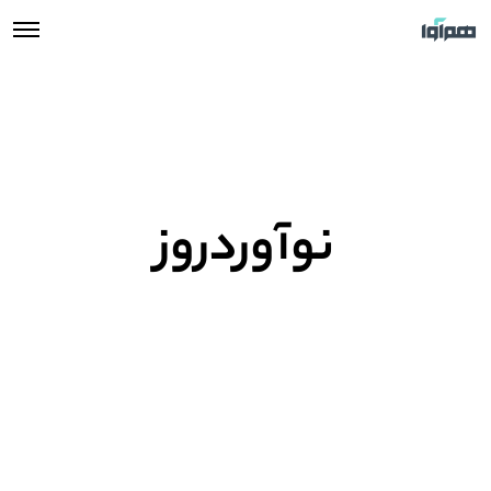
نوآوردروز