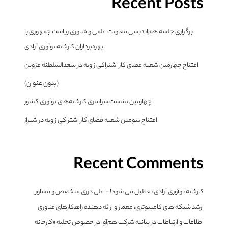
Recent Posts
برگزاری جلسه هم‌اندیشی معاونت علمی و فناوری ریاست جمهوری با
بهره‌برداران کارخانه نوآوری آزادی
افتتاح چهارمین شعبه فضای کار اشتراکی زاویه در سعدالسلطنه قزوین
(بدون عنوان)
چهارمین نشست سراسری کارخانه‌های نوآوری کشور
افتتاح سومین شعبه فضای کار اشتراکی زاویه در شیراز
Recent Comments
کارخانه نوآوری آزادی تعطیل می شود! - علی درزی متخصص و مشاور
ارشد شبکه های کامپیوتری، معمار و ارائه دهنده راهکارهای فناوری
اطلاعات و ارتباطات
در
بیانیه شرکت هم‌آوا در خصوص تخلیه «کارخانه