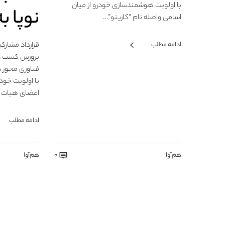
با اولویت هوشمندسازی خودرو از میان
نوپا ب
اسامی واصله نام “کارینو”…
قرارداد مشارکت
ادامه مطلب
پرورش کسب وکا
فناوری محور 
با اولویت خود
اعضای هیات 
ادامه مطلب
هم‌آوا
0
هم‌آوا