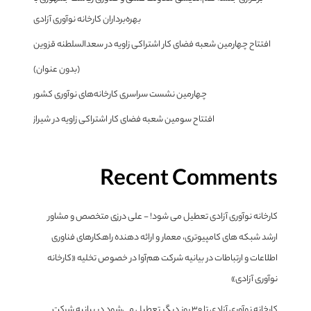
بهره‌برداران کارخانه نوآوری آزادی
افتتاح چهارمین شعبه فضای کار اشتراکی زاویه در سعدالسلطنه قزوین
(بدون عنوان)
چهارمین نشست سراسری کارخانه‌های نوآوری کشور
افتتاح سومین شعبه فضای کار اشتراکی زاویه در شیراز
Recent Comments
کارخانه نوآوری آزادی تعطیل می شود! - علی درزی متخصص و مشاور
ارشد شبکه های کامپیوتری، معمار و ارائه دهنده راهکارهای فناوری
اطلاعات و ارتباطات
در
بیانیه شرکت هم‌آوا در خصوص تخلیه «کارخانه
نوآوری آزادی»
کارخانه نوآوری آزادی تا ۳۰ روز دیگر تعطیل می‌شود
در
بیانیه شرکت