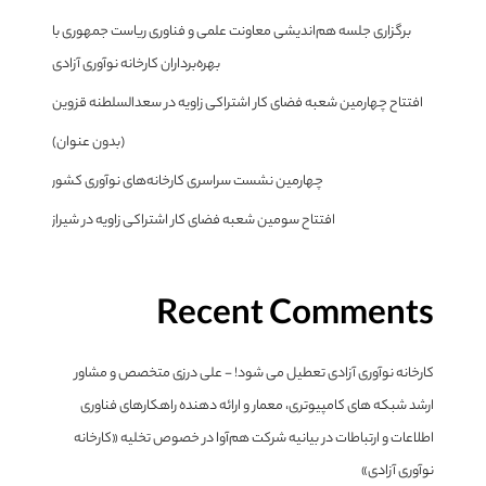
برگزاری جلسه هم‌اندیشی معاونت علمی و فناوری ریاست جمهوری با
بهره‌برداران کارخانه نوآوری آزادی
افتتاح چهارمین شعبه فضای کار اشتراکی زاویه در سعدالسلطنه قزوین
(بدون عنوان)
چهارمین نشست سراسری کارخانه‌های نوآوری کشور
افتتاح سومین شعبه فضای کار اشتراکی زاویه در شیراز
Recent Comments
کارخانه نوآوری آزادی تعطیل می شود! - علی درزی متخصص و مشاور
ارشد شبکه های کامپیوتری، معمار و ارائه دهنده راهکارهای فناوری
اطلاعات و ارتباطات
در
بیانیه شرکت هم‌آوا در خصوص تخلیه «کارخانه
نوآوری آزادی»