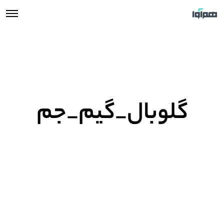
گلوبال_گیم_جم