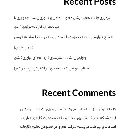
Recent Posts
برگزاری جلسه هم‌اندیشی معاونت علمی و فناوری ریاست جمهوری با
بهره‌برداران کارخانه نوآوری آزادی
افتتاح چهارمین شعبه فضای کار اشتراکی زاویه در سعدالسلطنه قزوین
(بدون عنوان)
چهارمین نشست سراسری کارخانه‌های نوآوری کشور
افتتاح سومین شعبه فضای کار اشتراکی زاویه در شیراز
Recent Comments
کارخانه نوآوری آزادی تعطیل می شود! - علی درزی متخصص و مشاور
ارشد شبکه های کامپیوتری، معمار و ارائه دهنده راهکارهای فناوری
اطلاعات و ارتباطات
در
بیانیه شرکت هم‌آوا در خصوص تخلیه «کارخانه