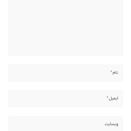
نام *
ایمیل *
وبسایت