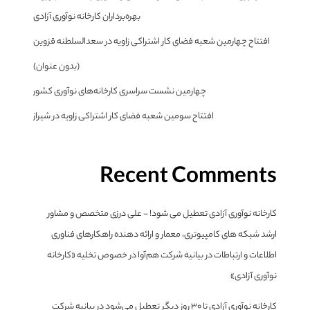
بهره‌برداران کارخانه نوآوری آزادی
افتتاح چهارمین شعبه فضای کار اشتراکی زاویه در سعدالسلطنه قزوین
(بدون عنوان)
چهارمین نشست سراسری کارخانه‌های نوآوری کشور
افتتاح سومین شعبه فضای کار اشتراکی زاویه در شیراز
Recent Comments
کارخانه نوآوری آزادی تعطیل می شود! - علی درزی متخصص و مشاور
ارشد شبکه های کامپیوتری، معمار و ارائه دهنده راهکارهای فناوری
اطلاعات و ارتباطات
در
بیانیه شرکت هم‌آوا در خصوص تخلیه «کارخانه
نوآوری آزادی»
کارخانه نوآوری آزادی تا ۳۰ روز دیگر تعطیل می‌شود
در
بیانیه شرکت