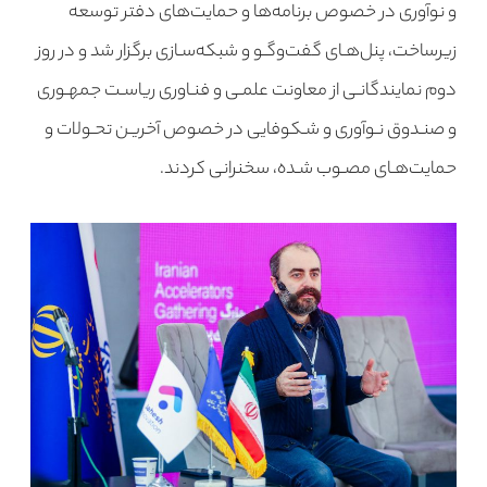
و نوآوری در خصوص برنامه‌ها و حمایت‌های دفتر توسعه
زیرساخت، پنل‌هـای گفت‌وگـو و شبکه‌سـازی برگزار شد و در روز
دوم نمایندگانـی از معاونت علمـی و فنـاوری ریاسـت جمهـوری
و صنـدوق نـوآوری و شـکوفایی در خصوص آخریـن تحـولات و
حمایت‌هـای مصـوب شـده، سخنرانی کردند.