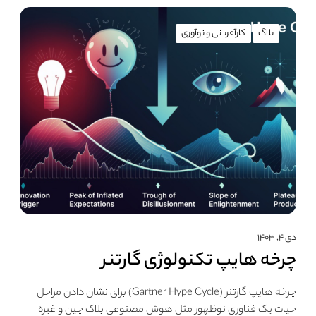
بلاگ
کارآفرینی و نوآوری
دی ۴, ۱۴۰۳
چرخه هایپ تکنولوژی گارتنر
چرخه هایپ گارتنر (Gartner Hype Cycle) براى نشان دادن مراحل
حیات یک فناوری نوظهور مثل هوش مصنوعى بلاک چین و غیره