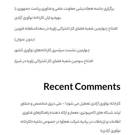
برگزاری جلسه هم‌اندیشی معاونت علمی و فناوری ریاست جمهوری با
بهره‌برداران کارخانه نوآوری آزادی
افتتاح چهارمین شعبه فضای کار اشتراکی زاویه در سعدالسلطنه قزوین
(بدون عنوان)
چهارمین نشست سراسری کارخانه‌های نوآوری کشور
افتتاح سومین شعبه فضای کار اشتراکی زاویه در شیراز
Recent Comments
کارخانه نوآوری آزادی تعطیل می شود! - علی درزی متخصص و مشاور
ارشد شبکه های کامپیوتری، معمار و ارائه دهنده راهکارهای فناوری
اطلاعات و ارتباطات
در
بیانیه شرکت هم‌آوا در خصوص تخلیه «کارخانه
نوآوری آزادی»