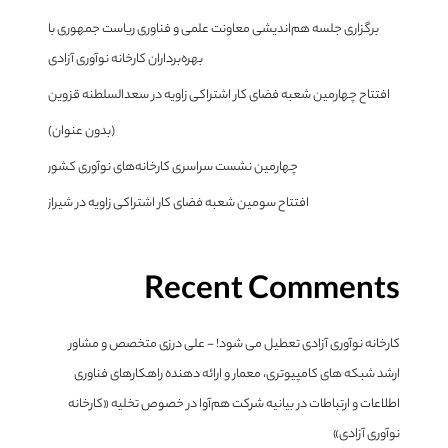
برگزاری جلسه هم‌اندیشی معاونت علمی و فناوری ریاست جمهوری با
بهره‌برداران کارخانه نوآوری آزادی
افتتاح چهارمین شعبه فضای کار اشتراکی زاویه در سعدالسلطنه قزوین
(بدون عنوان)
چهارمین نشست سراسری کارخانه‌های نوآوری کشور
افتتاح سومین شعبه فضای کار اشتراکی زاویه در شیراز
Recent Comments
کارخانه نوآوری آزادی تعطیل می شود! - علی درزی متخصص و مشاور
ارشد شبکه های کامپیوتری، معمار و ارائه دهنده راهکارهای فناوری
اطلاعات و ارتباطات
در
بیانیه شرکت هم‌آوا در خصوص تخلیه «کارخانه
نوآوری آزادی»