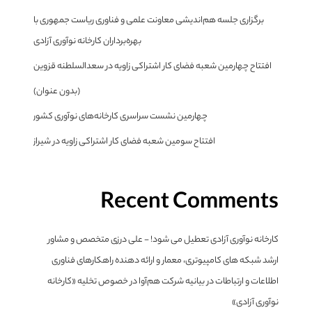
برگزاری جلسه هم‌اندیشی معاونت علمی و فناوری ریاست جمهوری با
بهره‌برداران کارخانه نوآوری آزادی
افتتاح چهارمین شعبه فضای کار اشتراکی زاویه در سعدالسلطنه قزوین
(بدون عنوان)
چهارمین نشست سراسری کارخانه‌های نوآوری کشور
افتتاح سومین شعبه فضای کار اشتراکی زاویه در شیراز
Recent Comments
کارخانه نوآوری آزادی تعطیل می شود! - علی درزی متخصص و مشاور
ارشد شبکه های کامپیوتری، معمار و ارائه دهنده راهکارهای فناوری
اطلاعات و ارتباطات
در
بیانیه شرکت هم‌آوا در خصوص تخلیه «کارخانه
نوآوری آزادی»