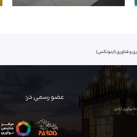
ری و فناوری (اینوتکس)
عضو رسمی در: